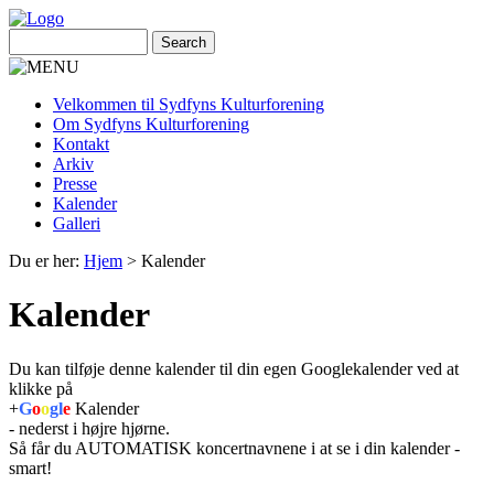
Velkommen til Sydfyns Kulturforening
Om Sydfyns Kulturforening
Kontakt
Arkiv
Presse
Kalender
Galleri
Du er her:
Hjem
>
Kalender
Kalender
Du kan tilføje denne kalender til din egen Googlekalender ved at
klikke på
+
G
o
o
gl
e
Kalender
- nederst i højre hjørne.
Så får du AUTOMATISK koncertnavnene i at se i din kalender -
smart!