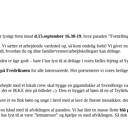
er lystigt frem imod
d.15.september 16.30-19
, hvor paraden ”Fortællin
i sætter et arbejdende værksted op, så kom endelig forbi! Vi giver en kop
l, hvordan du og dine familie/venner/arbejdskollegaer kan deltage.
en er lige godt – bare I har lyst til at deltage i vores fælles fejring af
 på Fredriksøen
for alle interesserede. Her præsenterer vi vores herlige
ejde med et lokalt crew skal bygge en gigantdukke af Svendborgs varte
 - det er IKKE den på billedet ;-) Den er bygget af børn til en af Trylleh
ken er en flok børn og unge i færd med at lave de fineste mosaikker, de
ive en hånd med til afviklingen af paraden. Vi har lånt en masse flotte
blå 
 har lyst til at være ”letmatroser” og hjælpe os med afviklingen. Så duk e