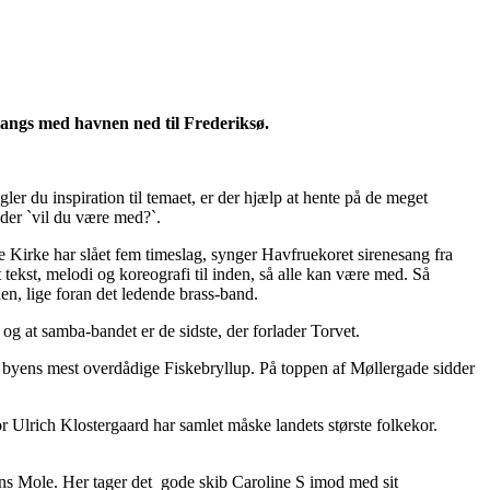
langs med havnen ned til Frederiksø.
er du inspiration til temaet, er der hjælp at hente på de meget
der `vil du være med?`.
 Kirke har slået fem timeslag, synger Havfruekoret sirenesang fra
 tekst, melodi og koreografi til inden, så alle kan være med. Så
n, lige foran det ledende brass-band.
og at samba-bandet er de sidste, der forlader Torvet.
r byens mest overdådige Fiskebryllup. På toppen af Møllergade sidder
r Ulrich Klostergaard har samlet måske landets største folkekor.
ens Mole. Her tager det gode skib Caroline S imod med sit