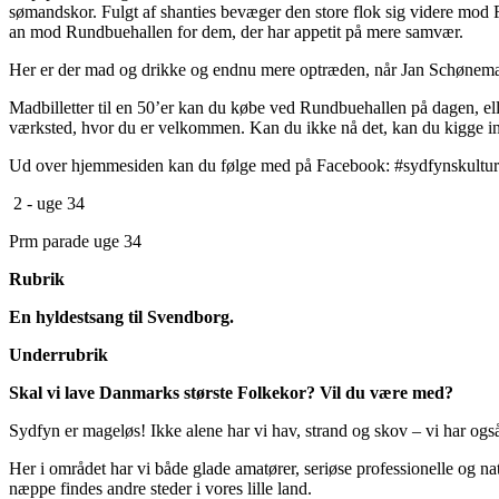
sømandskor. Fulgt af shanties bevæger den store flok sig videre mod 
an mod Rundbuehallen for dem, der har appetit på mere samvær.
Her er der mad og drikke og endnu mere optræden, når Jan Schønema
Madbilletter til en 50’er kan du købe ved Rundbuehallen på dagen, el
værksted, hvor du er velkommen. Kan du ikke nå det, kan du kigge ind
Ud over hjemmesiden kan du følge med på Facebook: #sydfynskultur
2 - uge 34
Prm parade uge 34
Rubrik
En hyldestsang til Svendborg.
Underrubrik
Skal vi lave Danmarks største Folkekor? Vil du være med?
Sydfyn er mageløs! Ikke alene har vi hav, strand og skov – vi har ogs
Her i området har vi både glade amatører, seriøse professionelle og na
næppe findes andre steder i vores lille land.