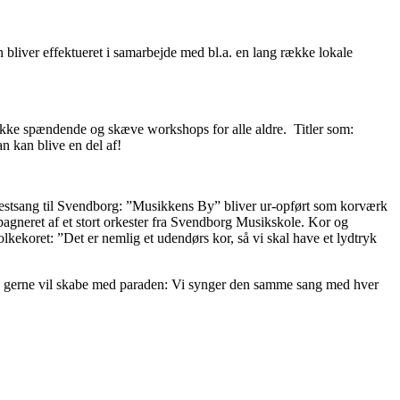
n bliver effektueret i samarbejde med bl.a. en lang række lokale
række spændende og skæve workshops for alle aldre. Titler som:
 kan blive en del af!
estsang til Svendborg: ”Musikkens By” bliver ur-opført som korværk
agneret af et stort orkester fra Svendborg Musikskole. Kor og
olkekoret: ”
Det er nemlig et udendørs kor, så vi skal have et lydtryk
ing gerne vil skabe med paraden: Vi synger den samme sang med hver