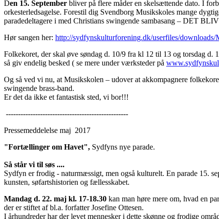
D
en 15. September
bliver på flere måder en skelsættende dato. I fo
orkesterledsagelse. Forestil dig Svendborg Musikskoles mange dygtig
paradedeltagere i med Christians swingende sambasang – DET B
Hør sangen her:
http://sydfynskulturforening.dk/userfiles/downlo
Folkekoret, der skal øve søndag d. 10/9 fra kl 12 til 13 og torsdag d. 
så giv endelig besked ( se mere under værksteder på
www.sydfynskult
Og så ved vi nu, at Musikskolen – udover at akkompagnere folkeko
swingende brass-band.
Er det da ikke et fantastisk sted, vi bor!!!
--------------------------------------------------
Pressemeddelelse maj
2017
"Fortællinger om Havet",
Sydfyns nye parade.
Så står vi til søs ....
Sydfyn er frodig - naturmæssigt, men også kulturelt. En parade 15. s
kunsten, søfartshistorien og fællesskabet.
Mandag d. 22. maj kl. 17-18.30
kan man høre mere om, hvad en para
der er stiftet af bl.a. forfatter Josefine Ottesen.
I århundreder har der levet mennesker i dette skønne og frodige omr