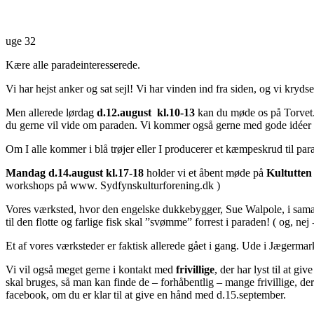
uge 32
Kære alle paradeinteresserede.
Vi har hejst anker og sat sejl! Vi har vinden ind fra siden, og vi kryds
Men allerede lørdag
d.12.august kl.10-13
kan du møde os på Torvet. V
du gerne vil vide om paraden. Vi kommer også gerne med gode idéer ti
Om I alle kommer i blå trøjer eller I producerer et kæmpeskrud til parad
Mandag d.14.august kl.17-18
holder vi et åbent møde på
Kultutten
workshops på www. Sydfynskulturforening.dk )
Vores værksted, hvor den engelske dukkebygger, Sue Walpole, i samarb
til den flotte og farlige fisk skal ”svømme” forrest i paraden! ( og, nej
Et af vores værksteder er faktisk allerede gået i gang. Ude i Jægermar
Vi vil også meget gerne i kontakt med
frivillige
, der har lyst til at g
skal bruges, så man kan finde de – forhåbentlig – mange frivillige, der
facebook, om du er klar til at give en hånd med d.15.september.