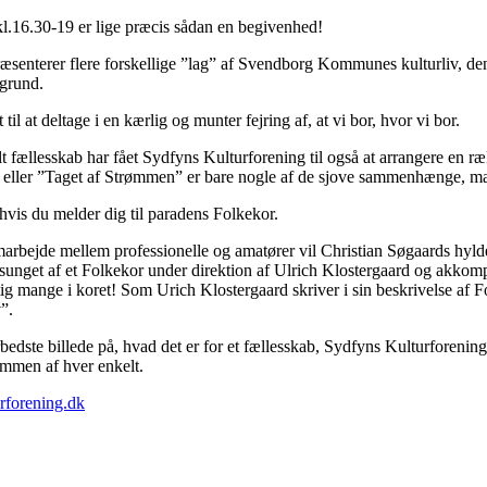
 kl.16.30-19 er lige præcis sådan en begivenhed!
præsenterer flere forskellige ”lag” af Svendborg Kommunes kulturliv, de
ggrund.
 til at deltage i en kærlig og munter fejring af, at vi bor, hvor vi bor.
t fællesskab har fået Sydfyns Kulturforening til også at arrangere en 
eller ”Taget af Strømmen” er bare nogle af de sjove sammenhænge, man
 hvis du melder dig til paradens Folkekor.
arbejde mellem professionelle og amatører vil
Christian Søgaards hyld
unget af et Folkekor under direktion af Ulrich Klostergaard og akkomp
tig mange i koret! Som Urich Klostergaard skriver i sin beskrivelse af F
”.
bedste billede på, hvad det er for et fællesskab, Sydfyns Kulturforen
ummen af hver enkelt.
rforening.dk