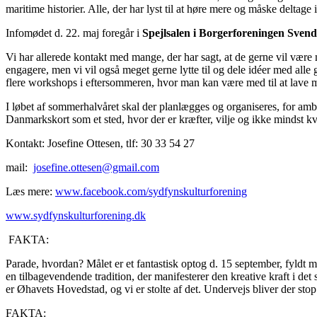
maritime historier. Alle, der har lyst til at høre mere og måske deltag
Infomødet d. 22. maj foregår i
Spejlsalen i Borgerforeningen Sven
Vi har allerede kontakt med mange, der har sagt, at de gerne vil være 
engagere, men vi vil også meget gerne lytte til og dele idéer med alle g
flere workshops i eftersommeren, hvor man kan være med til at lave ma
I løbet af sommerhalvåret skal der planlægges og organiseres, for ambi
Danmarkskort som et sted, hvor der er kræfter, vilje og ikke mindst kvali
Kontakt: Josefine Ottesen, tlf: 30 33 54 27
mail:
josefine.ottesen@gmail.com
Læs mere:
www.facebook.com/
sydfynskulturforening
www.sydfynskulturforening.dk
FAKTA:
Parade, hvordan? Målet er et fantastisk optog d. 15 september, fyld
en tilbagevendende tradition, der manifesterer den kreative kraft i de
er Øhavets Hovedstad, og vi er stolte af det. Undervejs bliver der st
FAKTA: