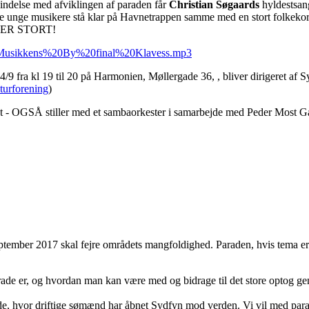
rbindelse med afviklingen af paraden får
Christian Søgaards
hyldestsan
e unge musikere stå klar på Havnetrappen samme med en stort folkekor
LIVER STORT!
ads/Musikkens%20By%20final%20Klavess.mp3
14/9 fra kl 19 til 20 på Harmonien, Møllergade 36, , bliver dirigeret af 
urforening
)
ret - OGSÅ stiller med et sambaorkester i samarbejde med Peder Most
eptember 2017 skal fejre områdets mangfoldighed. Paraden, hvis tema er
de er, og hvordan man kan være med og bidrage til det store optog ge
åde, hvor driftige sømænd har åbnet Sydfyn mod verden. Vi vil med par