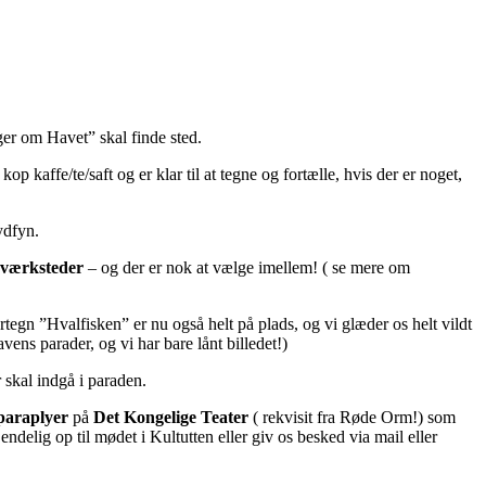
ger om Havet” skal finde sted.
 kaffe/te/saft og er klar til at tegne og fortælle, hvis der er noget,
 Sydfyn.
værksteder
– og der er nok at vælge imellem! ( se mere om
gn ”Hvalfisken” er nu også helt på plads, og vi glæder os helt vildt
avens parader, og vi har bare lånt billedet!)
r skal indgå i paraden.
paraplyer
på
Det Kongelige Teater
( rekvisit fra Røde Orm!) som
ndelig op til mødet i Kultutten eller giv os besked via mail eller