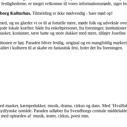
e i festlighederne, er meget velkomne til vores informationsmøde, siger h
dborg Kulturhus.
Tilmelding er ikke nødvendig - bare mød op!
med, og nu glæder vi os til at fortælle mere, møde folk og udveksle over
ode lokale kræfter; både fra enkeltpersoner, fra foreninger, institutioner
sker, kostumer, sære hatte og store dukker med mere, tilføjer Josefine
tionen er høj. Paraden bliver festlig, original og en mangfoldig marker
tet i kulturen til at skabe en fantastisk fest, lyder det fra foreningen.
t med masker, kæmpedukker, musik, drama, cirkus og dans. Med ‘Hvalfis
t sydfynske område. Paraden udløber fra Svendborgs centrale middelalderto
op med optræden af musik, teater, cirkus, poesi mm.