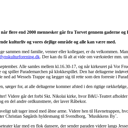
e, når flere end 2000 mennesker går fra Torvet gennem gaderne og 
ende kulturliv og vores dejlige område og alle kan være med.
tage sammen med familie, venner eller kollegaer, er du velkommen. Mangl
ynskulturforening.dk
. Der kan du få alt at vide om værksteder mm. un
ptember. Alle samles mellem kl.16.30-17, og når kirkeuret på Vor Frue
ne og spiller Parademarchen på klokkespillet. Den har deltagerne indøvet
ed ad Wessels Trappe og lægger sig til rette som den forreste i Parade
sørger for, at alle deltagerne kommer afsted i den rigtige rækkefølge, 
lter! Videre går det forbi Skt. Nikolai kirke, hvor B&U-Teatret afholde
og en del andre ordkunstnere, der laver Råbekor.
aveligt talt tager imod med åbne arme. Videre hen til Havnetrappen, hvo
er Christian Søgårds hyldestsang til Svendborg, `Musikkens By`.
teater klar med en flok dansere, der sender paraden videre langs Jess