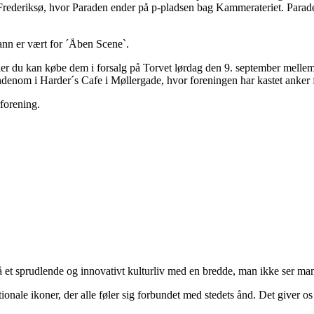
Frederiksø, hvor Paraden ender på p-pladsen bag Kammerateriet. Parade
nn er vært for ´Åben Scene`.
ler du kan købe dem i forsalg på Torvet lørdag den 9. september mellem
enom i Harder´s Cafe i Møllergade, hvor foreningen har kastet anker fr
forening.
å et sprudlende og innovativt kulturliv med en bredde, man ikke ser man
tionale ikoner, der alle føler sig forbundet med stedets ånd. Det giver o