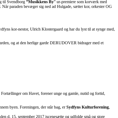
g til Svendborg
”Musikkens By
” ur-premiere som korværk med
. Når paraden bevæger sig ned ad Hulgade, sætter kor, orkester OG
Sydfyns kor-nestor, Ulrich Klostergaard og har du lyst til at synge med,
 Garden, og at den herlige garde DERUDOVER bidrager med et
 Fortællinger om Havet, forener unge og gamle, nutid og fortid,
nnem byen. Foreningen, der står bag, er
Sydfyns Kulturforening
,
aden d. 15. september 2017 iscenesætte og udfolde små og store