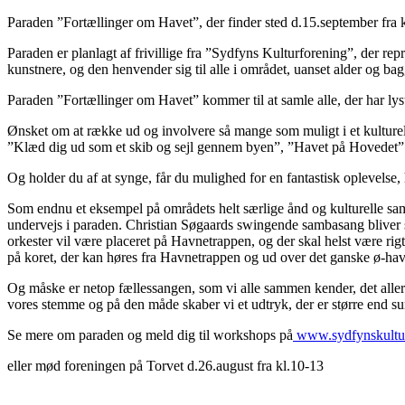
Paraden ”
Fortællinger om Havet
”, der finder sted d.15.september fra
Paraden er planlagt af frivillige fra ”Sydfyns Kulturforening”, der re
kunstnere, og den henvender sig til alle i området, uanset alder og ba
Paraden ”
Fortællinger om Havet
” kommer til at samle alle, der har lyst
Ønsket om at række ud og involvere så mange som muligt i et kulturel
”Klæd dig ud som et skib og sejl gennem byen”, ”Havet på Hovedet” 
Og holder du af at synge, får du mulighed for en fantastisk oplevelse,
Som endnu et eksempel på områdets helt særlige ånd og kulturelle sam
undervejs i paraden. Christian Søgaards swingende sambasang bliver s
orkester vil være placeret på Havnetrappen, og der skal helst være rig
på koret, der kan høres fra Havnetrappen og ud over det ganske ø-hav
Og måske er netop fællessangen, som vi alle sammen kender, det aller
vores stemme og på den måde skaber vi et udtryk, der er større end s
Se mere om paraden og meld dig til workshops på
www.sydfynskultu
eller mød foreningen på Torvet d.26.august fra kl.10-13