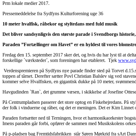
Prm lokale medier 2017.
Pressemeddelelse fra Sydfyns Kulturforening uge 36
10 meter hvalfisk, råbekor og styltedans med fuld musik
Det bliver sandsynligvis den største parade i Svendborgs histori
Paraden ”Fortællinger om Havet” er en hyldest til vores blomstr
Fredag den 15. september 2017 sker det, og hvis du har lyst til at del
forskellige `værksteder`, som foreningen har etableret. Tjek
www.sydf
Verdenspremieren på Sydfyns nye parade finder sted på Torvet d.15.se
toppen af tårnet. Derefter sætter Povl Christian Balslev sig ved stave
kommer selve Hvalfisken, en gigantisk dukke på 10 meter, svømmende n
Havgudinden `Ran`, det grumme væsen, i skikkelse af Josefine Ottesen, 
På Centrumpladsen passerer det store optog en Fiskehejredans. På sty
der folk i vinduerne og råber, og det er meningen. Det er Kim Linnet 
Paraden fortsætter ned til Terningen, hvor et harmonikaorkester bogst
Imens paraden går forbi, opfører de sammen med Musikskolens orkest
På p-pladsen bag Fremtidsfabrikken står Søren Mørkrid fra sArt Danse