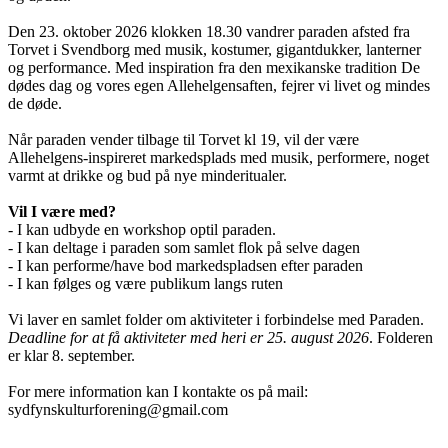
Den 23. oktober 2026 klokken 18.30 vandrer paraden afsted fra
Torvet i Svendborg med musik, kostumer, gigantdukker, lanterner
og performance. Med inspiration fra den mexikanske tradition De
dødes dag og vores egen Allehelgensaften, fejrer vi livet og mindes
de døde.
Når paraden vender tilbage til Torvet kl 19, vil der være
Allehelgens-inspireret markedsplads med musik, performere, noget
varmt at drikke og bud på nye minderitualer.
Vil I være med?
- I kan udbyde en workshop optil paraden.
- I kan deltage i paraden som samlet flok på selve dagen
- I kan performe/have bod markedspladsen efter paraden
- I kan følges og være publikum langs ruten
Vi laver en samlet folder om aktiviteter i forbindelse med Paraden.
Deadline for at få aktiviteter med heri er 25. august 2026
. Folderen
er klar 8. september.
For mere information kan I kontakte os på mail:
sydfynskulturforening@gmail.com